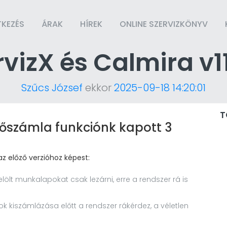
TKEZÉS
ÁRAK
HÍREK
ONLINE SZERVIZKÖNYV
rvizX és Calmira v11
Szűcs József
ekkor
2025-09-18 14:20:01
T
jtőszámla funkciónk kapott 3
 az előző verzióhoz képest:
lölt munkalapokat csak lezárni, erre a rendszer rá is
k kiszámlázása előtt a rendszer rákérdez, a véletlen