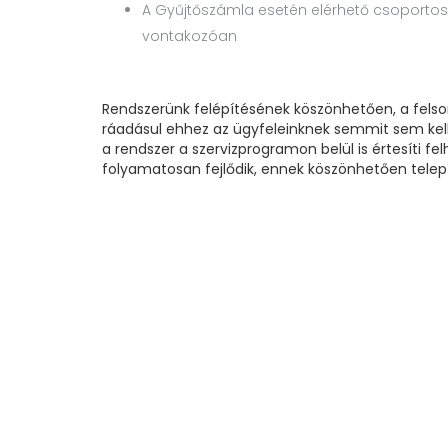
A Gyűjtőszámla esetén elérhető csoportos
vontakozóan
Rendszerünk felépítésének köszönhetően, a felso
ráadásul ehhez az ügyfeleinknek semmit sem kell 
a rendszer a szervizprogramon belül is értesíti fe
folyamatosan fejlődik, ennek köszönhetően telepí