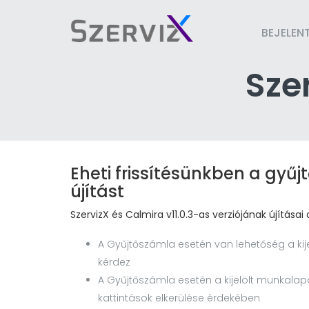
BEJELEN
Sze
Eheti frissítésünkben a gyű
újítást
SzervizX és Calmira v11.0.3-as verziójának újításai
A Gyűjtőszámla esetén van lehetőség a kije
kérdez
A Gyűjtőszámla esetén a kijelölt munkalapo
kattintások elkerülése érdekében