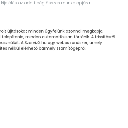
 kijelölés az adott cég összes munkalapjára
rolt újításokat minden ügyfelünk azonnal megkapja,
telepítenie, minden automatikusan történik. A frissítésről
lhasználóit. A SzervizX.hu egy webes rendszer, amely
tés nélkül elérhető bármely számítógépről.