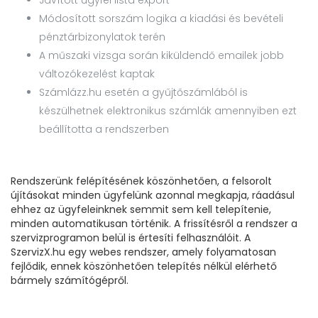
Javított ügyfél lista export
Módosított sorszám logika a kiadási és bevételi
pénztárbizonylatok terén
A műszaki vizsga során kiküldendő emailek jobb
változókezelést kaptak
Számlázz.hu esetén a gyűjtőszámlából is
készülhetnek elektronikus számlák amennyiben ezt
beállította a rendszerben
Rendszerünk felépítésének köszönhetően, a felsorolt
újításokat minden ügyfelünk azonnal megkapja, ráadásul
ehhez az ügyfeleinknek semmit sem kell telepítenie,
minden automatikusan történik. A frissítésről a rendszer a
szervizprogramon belül is értesíti felhasználóit. A
SzervizX.hu egy webes rendszer, amely folyamatosan
fejlődik, ennek köszönhetően telepítés nélkül elérhető
bármely számítógépről.