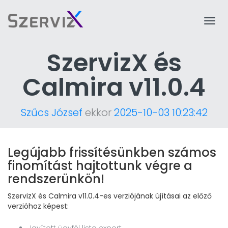
Togg
navi
SzervizX és
Calmira v11.0.4
Szűcs József
ekkor
2025-10-03 10:23:42
Legújabb frissítésünkben számos
finomítást hajtottunk végre a
rendszerünkön!
SzervizX és Calmira v11.0.4-es verziójának újításai az előző
verzióhoz képest: