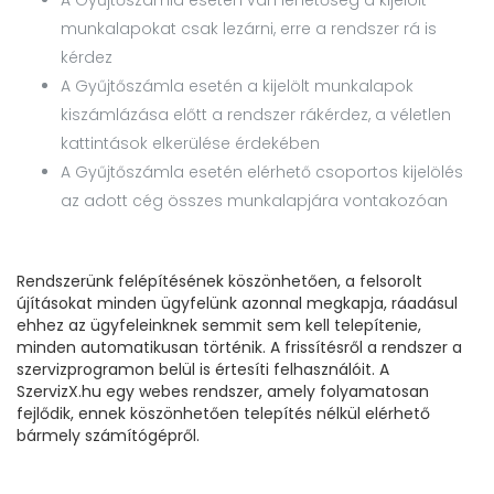
A Gyűjtőszámla esetén van lehetőség a kijelölt
munkalapokat csak lezárni, erre a rendszer rá is
kérdez
A Gyűjtőszámla esetén a kijelölt munkalapok
kiszámlázása előtt a rendszer rákérdez, a véletlen
kattintások elkerülése érdekében
A Gyűjtőszámla esetén elérhető csoportos kijelölés
az adott cég összes munkalapjára vontakozóan
Rendszerünk felépítésének köszönhetően, a felsorolt
újításokat minden ügyfelünk azonnal megkapja, ráadásul
ehhez az ügyfeleinknek semmit sem kell telepítenie,
minden automatikusan történik. A frissítésről a rendszer a
szervizprogramon belül is értesíti felhasználóit. A
SzervizX.hu egy webes rendszer, amely folyamatosan
fejlődik, ennek köszönhetően telepítés nélkül elérhető
bármely számítógépről.