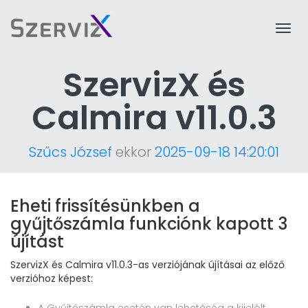
Togg
navi
SzervizX és
Calmira v11.0.3
Szűcs József
ekkor
2025-09-18 14:20:01
Eheti frissítésünkben a
gyűjtőszámla funkciónk kapott 3
újítást
SzervizX és Calmira v11.0.3-as verziójának újításai az előző
verzióhoz képest: